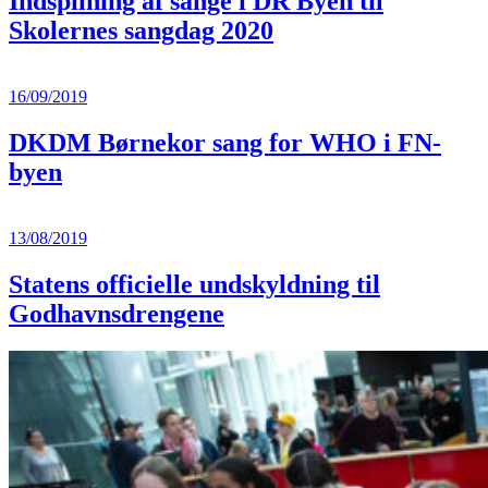
Indspilning af sange i DR Byen til
Skolernes sangdag 2020
16/09/2019
DKDM Børnekor sang for WHO i FN-
byen
13/08/2019
Statens officielle undskyldning til
Godhavnsdrengene