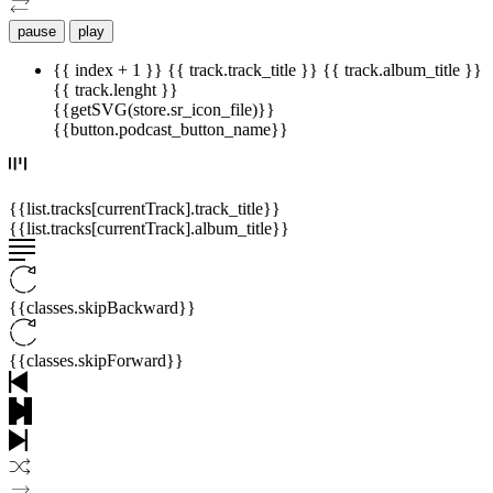
pause
play
{{ index + 1 }}
{{ track.track_title }}
{{ track.album_title }}
{{ track.lenght }}
{{getSVG(store.sr_icon_file)}}
{{button.podcast_button_name}}
{{list.tracks[currentTrack].track_title}}
{{list.tracks[currentTrack].album_title}}
{{classes.skipBackward}}
{{classes.skipForward}}