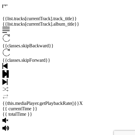
{{list.tracks[currentTrack].track_title}}
{{list.tracks[currentTrack].album_title}}
{{classes.skipBackward}}
{{classes.skipForward}}
{{this.mediaPlayer.getPlaybackRate()}}X
{{ currentTime }}
{{ totalTime }}