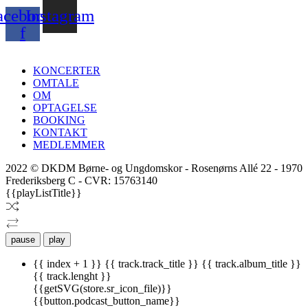
acebook-
Instagram
f
KONCERTER
OMTALE
OM
OPTAGELSE
BOOKING
KONTAKT
MEDLEMMER
2022 © DKDM Børne- og Ungdomskor - Rosenørns Allé 22 - 1970
Frederiksberg C - CVR: 15763140
{{playListTitle}}
pause
play
{{ index + 1 }}
{{ track.track_title }}
{{ track.album_title }}
{{ track.lenght }}
{{getSVG(store.sr_icon_file)}}
{{button.podcast_button_name}}