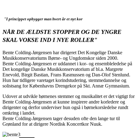
"I princippet opbygger man hvert år et nyt kor
NÅR DE ÆLDSTE STOPPER OG DE YNGRE
SKAL VOKSE IND I NYE ROLLER"
Bente Colding-Jørgensen har dirigeret Det Kongelige Danske
Musikkonservatoriums Børne- og Ungdomskor siden 2000.
Bente Colding-Jørgensen er uddannet i kor- og ensembleledelse på
Det kongelige Danske Musikkonservatorium af bl.a. Margrete
Enevold, Birgit Bastian, Frans Rasmussen og Dan-Olof Stenlund.
Hun har tidligere varetaget korindstudering, stemmedannelse og
solistsang for Københavns Drengekor på Skt. Annæ Gymnasium.
Udover at udvikle børnenes stemmer og musikalitet er det vigtigt for
Bente Colding-Jørgensen at kunne inspirere andre korledere og
dirigenter og derfor underviser hun også i børnekorsledelse rundt
omkring i landet.
Bente Colding-Jørgensen tager desuden ofte den lange tur til
Grønland for at dirigere Nordisk Koncertkor Nuuk.