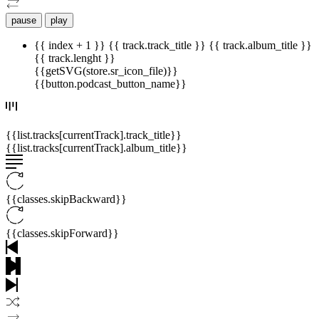
pause
play
{{ index + 1 }}
{{ track.track_title }}
{{ track.album_title }}
{{ track.lenght }}
{{getSVG(store.sr_icon_file)}}
{{button.podcast_button_name}}
{{list.tracks[currentTrack].track_title}}
{{list.tracks[currentTrack].album_title}}
{{classes.skipBackward}}
{{classes.skipForward}}