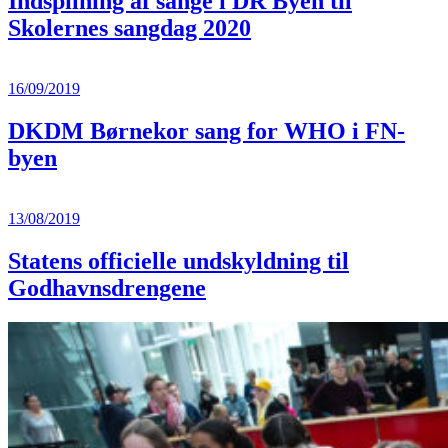
Indspilning af sange i DR Byen til
Skolernes sangdag 2020
16/09/2019
DKDM Børnekor sang for WHO i FN-
byen
13/08/2019
Statens officielle undskyldning til
Godhavnsdrengene