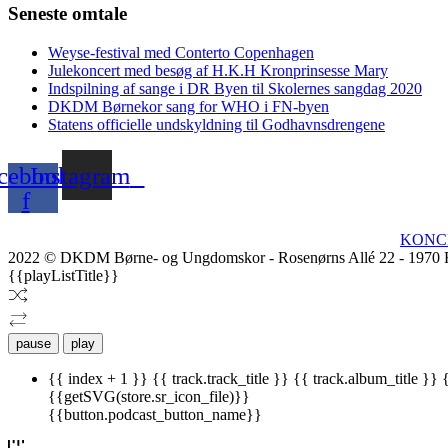
Seneste omtale
Weyse-festival med Conterto Copenhagen
Julekoncert med besøg af H.K.H Kronprinsesse Mary
Indspilning af sange i DR Byen til Skolernes sangdag 2020
DKDM Børnekor sang for WHO i FN-byen
Statens officielle undskyldning til Godhavnsdrengene
cebook-
Instagram
f
KONC
2022 © DKDM Børne- og Ungdomskor - Rosenørns Allé 22 - 1970 
{{playListTitle}}
pause
play
{{ index + 1 }}
{{ track.track_title }}
{{ track.album_title }}
{{getSVG(store.sr_icon_file)}}
{{button.podcast_button_name}}