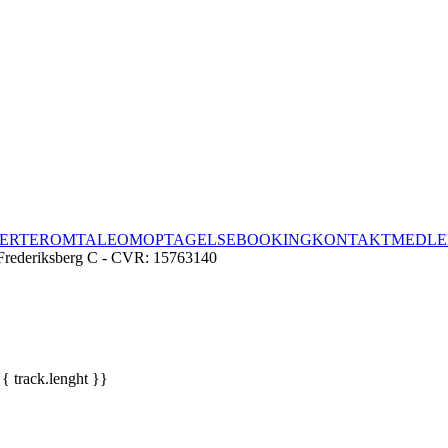
ERTER
OMTALE
OM
OPTAGELSE
BOOKING
KONTAKT
MEDL
Frederiksberg C - CVR: 15763140
{{ track.lenght }}