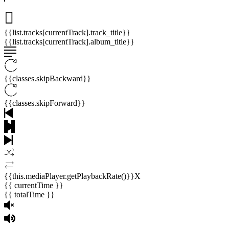
{{list.tracks[currentTrack].track_title}}
{{list.tracks[currentTrack].album_title}}
{{classes.skipBackward}}
{{classes.skipForward}}
{{this.mediaPlayer.getPlaybackRate()}}X
{{ currentTime }}
{{ totalTime }}