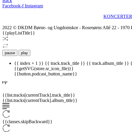
Back
Facebook-f
Instagram
KONCERTE
2022 © DKDM Børne- og Ungdomskor - Rosenørns Allé 22 - 1970 
{{playListTitle}}
pause
play
{{ index + 1 }}
{{ track.track_title }}
{{ track.album_title }}
{{getSVG(store.sr_icon_file)}}
{{button.podcast_button_name}}
{{list.tracks[currentTrack].track_title}}
{{list.tracks[currentTrack].album_title}}
{{classes.skipBackward}}