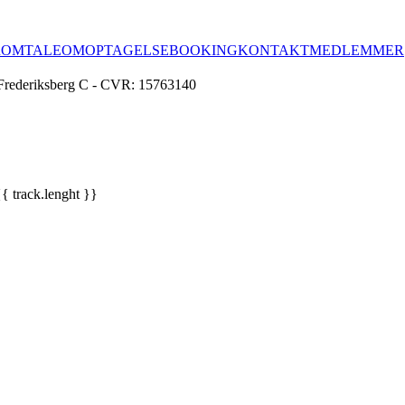
R
OMTALE
OM
OPTAGELSE
BOOKING
KONTAKT
MEDLEMMER
Frederiksberg C - CVR: 15763140
{{ track.lenght }}